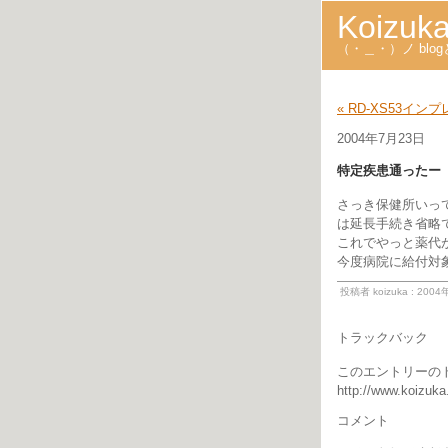
Koizuk
（・＿・）ノ bl
« RD-XS53インプ
2004年7月23日
特定疾患通ったー
さっき保健所いっ
は延長手続き省略
これでやっと薬代
今度病院に給付対
投稿者 koizuka : 200
トラックバック
このエントリーのト
http://www.koizuka
コメント