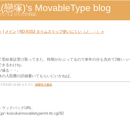
a(戀塚)'s MovableType blog
ogというよりただの日記
レ
|
メイン
|
RD-XS53 タイムスリップ使いにくい（ノ＿；） »
て受給者証受け取ってきた。時期がかぶってるので来年の分も含めて2枚いっ
できるわけね。
が減る・・。
象の入院費の詳細書いてもらいにいかねば。
4年7月23日 10:08 カテゴリ:
潰瘍性大腸炎
ラックバックURL:
.jp/~koizuka/movabletype/mt-tb.cgi/82