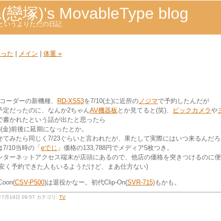
a(戀塚)'s MovableType blog
ogというよりただの日記
ゃった
|
メイン
|
体重 »
Dレコーダーの新機種、
RD-XS53
を7/10(土)に近所の
ノジマ
で予約したんだが
発売予定だったのに、なんか2ちゃん
AV機器板
とか見てると(笑)、
ビックカメラ
や
で書かれたという話が出たと思ったら
～23(金)前後に延期になったとか。
せてみたら同じく7/23ぐらいと言われたが、果たして実際にはいつ来るんだ
7/10当時の「
eでじ
」価格の133,788円でメディア5枚つき。
ンターネットアクセス端末が店頭にあるので、他店の価格を突きつけるのに便
と安く予約できた人もいるようだけど、まあ仕方ない)
on(
CSV-P500
)は退役かなー。初代Clip-On(
SVR-715)
もかも。
4年7月19日 09:57 カテゴリ:
TV