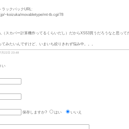
ラックバックURL:
.jp/~koizuka/movabletype/mt-tb.cgi/78
人（スカパー計算機作ってるくらいだし）だからXS53買うだろうなと思って
ってみたいんですけど、いまいち絞りきれず悩み中。。。
月22日 23:48
さい
保存しますか?
はい
いいえ