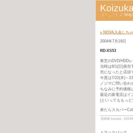
Koizuk
（・＿・）ノ bl
« NOVA入会しち
2004年7月19日
RD-XS53
東芝のDVD/HD
当時は8/1(日)
売になったと店頭
今度は7/22(木)
ノジマに問い合わ
ちなみに予約価格は
最近の家電店はイ
(といってももっ
来たらスカパーCoCo
投稿者 koizuka : 200
トラックバック