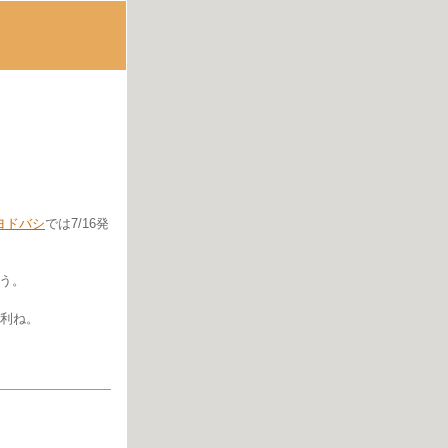
ヨドバシ
では7/16発
ろう。
利ね。