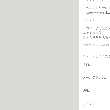
このエントリーのト
http://www.koizuka
コメント
スカパーよく見る
んですね（笑）
自分もそろそろ買
投稿者 みりゅ : 2004年7
コメントしてくだ
名前:
メールアドレス:
URL:
コメント: