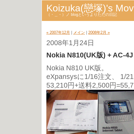
Koizuka(戀塚)'s Mov
（・＿・）ノ blogというよりただの日記
« 2007年12月
|
メイン
|
2008年2月 »
2008年1月24日
Nokia N810(UK版) + AC-4J
Nokia N810 UK版。
eXpansysに1/16注文、 1
53,210円+送料2,500円=55